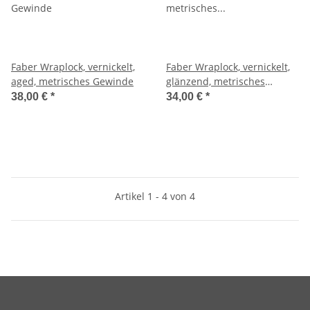
Faber Wraplock, vernickelt,
Faber Wraplock, vernickelt,
aged, metrisches Gewinde
glänzend, metrisches
Gewinde
38,00 €
*
34,00 €
*
Artikel 1 - 4 von 4