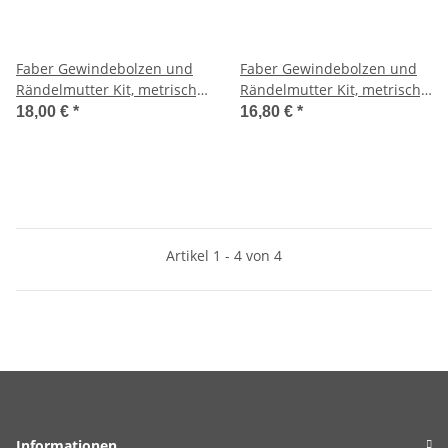
Faber Gewindebolzen und
Faber Gewindebolzen und
Rändelmutter Kit, metrisch,
Rändelmutter Kit, metrisch,
vernickelt, aged, MESSING !
vernickelt, glänzend,
18,00 €
*
16,80 €
*
MESSING !
Artikel 1 - 4 von 4
Informationen