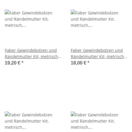
Faber Gewindebolzen und
Faber Gewindebolzen und
Rändelmutter Kit, metrisch,
Rändelmutter Kit, metrisch,
vergoldet, aged, MESSING !
vergoldet, glänzend,
19,20 €
*
18,00 €
*
MESSING !