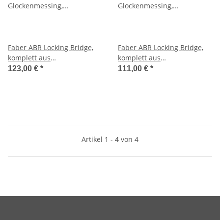
Faber ABR Locking Bridge,
Faber ABR Locking Bridge,
komplett aus
komplett aus
Glockenmessing, vernickelt,
Glockenmessing, vernickelt,
123,00 €
*
111,00 €
*
aged
glänzend
Artikel 1 - 4 von 4