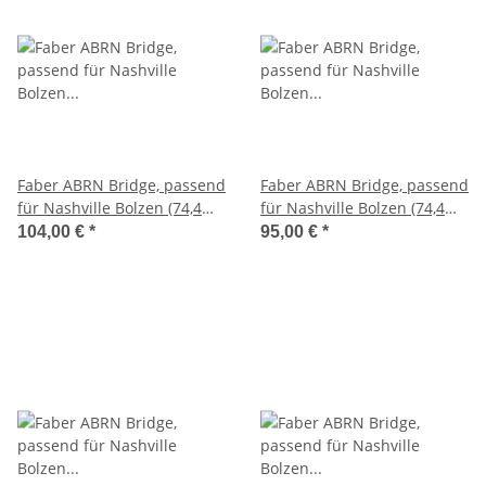
Faber ABRN Bridge, passend
Faber ABRN Bridge, passend
für Nashville Bolzen (74,4
für Nashville Bolzen (74,4
mm), vergoldet, aged, Nylon
mm), vergoldet, glänzend,
104,00 €
*
95,00 €
*
Saitenreiter
Nylon Saitenreiter