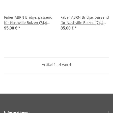
Faber ABRN Bridge, passend
Faber ABRN Bridge, passend
für Nashville Bolzen (74,4
für Nashville Bolzen (74,4
mm), vernickelt, aged, Nylon
mm), vernickelt, glänzend,
95,00 €
*
85,00 €
*
Saitenreiter
Nylon Saitenreiter
Artikel 1 - 4 von 4
Informationen