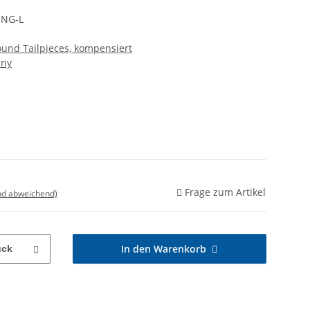
-NG-L
nd Tailpieces, kompensiert
any
Frage zum Artikel
nd abweichend)
In den Warenkorb
ück