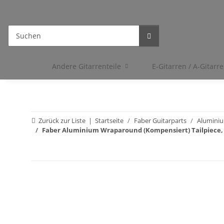
Andere Gitarrenteile
E-Gitarren / A-Gitarr
Zurück zur Liste
Startseite
Faber Guitarparts
Aluminiu
Faber Aluminium Wraparound (Kompensiert) Tailpiece, v