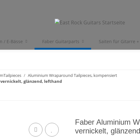
en / E-Bässe
Faber Guitarparts
Saiten für Gitarre +
mTailpieces
Aluminium Wraparound Tailpieces, kompensiert
ernickelt, glänzend, lefthand
Faber Aluminium Wr
vernickelt, glänzend