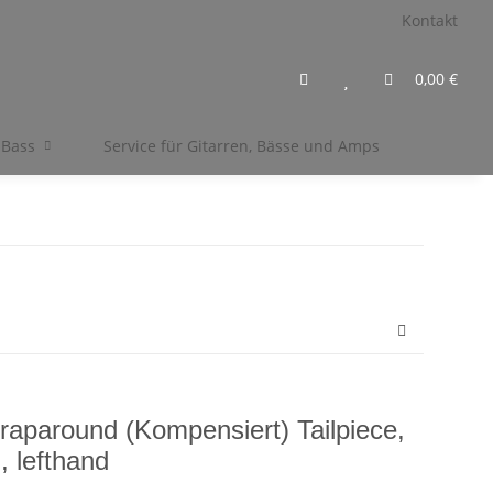
Kontakt
0,00 €
 Bass
Service für Gitarren, Bässe und Amps
aparound (Kompensiert) Tailpiece,
, lefthand