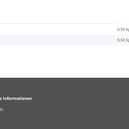
0,50 k
0,50
k
he Informationen
tz