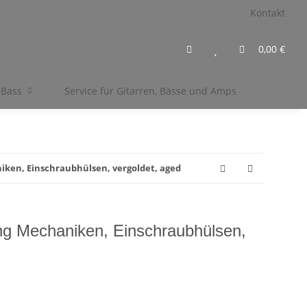
Kontakt
0,00 €
 Bass
Service für Gitarren, Bässe und Amps
iken, Einschraubhülsen, vergoldet, aged
ing Mechaniken, Einschraubhülsen,