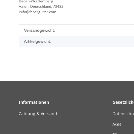
Baden-Württemberg
Aalen, Deutschland, 73432
inifo@faberguitar.com
Produkteigenschaft
Wert
Versandgewicht:
Artikelgewicht:
Informationen
Gesetzlic
Zahlung & Versand
Datenschu
AGB