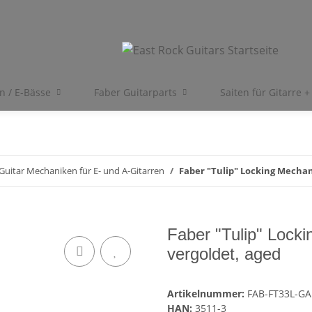
en / E-Bässe
Faber Guitarparts
Saiten für Gitarre +
Guitar Mechaniken für E- und A-Gitarren
Faber "Tulip" Locking Mechan
Faber "Tulip" Lock
vergoldet, aged
Artikelnummer:
FAB-FT33L-GA
HAN:
3511-3