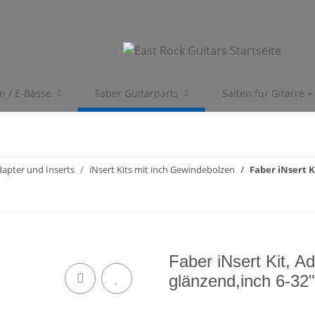
en / E-Bässe
Faber Guitarparts
Saiten für Gitarre +
dapter und Inserts
iNsert Kits mit inch Gewindebolzen
Faber iNsert K
Faber iNsert Kit, Ad
glänzend,inch 6-32"