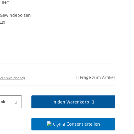
t-ING
h Gewindebolzen
any
Frage zum Artikel
nd abweichend)
In den Warenkorb
ück
Consent erteilen