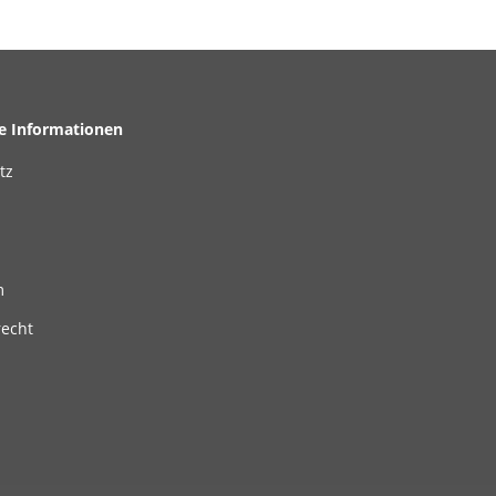
he Informationen
tz
m
recht