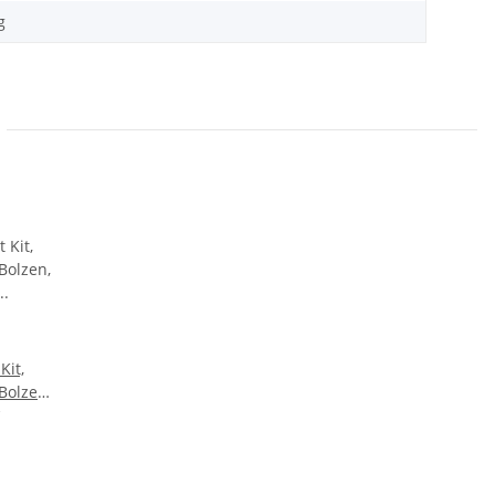
g
Kit,
Bolzen,
 inch 6-