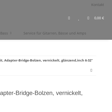
Kontakt
0,00 €
 Bass
Service für Gitarren, Bässe und Amps
it, Adapter-Bridge-Bolzen, vernickelt, glänzend,inch 6-32"
apter-Bridge-Bolzen, vernickelt,