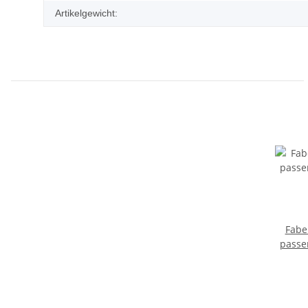
Artikelgewicht:
Fabe
passe
Bol
verni
vern