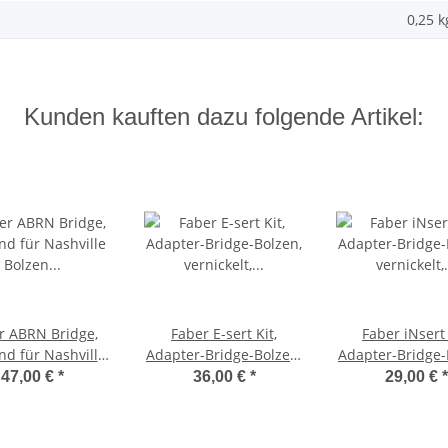
0,25
k
Kunden kauften dazu folgende Artikel:
r ABRN Bridge,
Faber E-sert Kit,
Faber iNsert 
nd für Nashville
Adapter-Bridge-Bolzen,
Adapter-Bridge-
zen (74,4 mm),
vernickelt, glänzend
vernickelt, aged,
47,00 €
*
36,00 €
*
29,00 €
*
ckelt, glänzend,
32"
. Saitenreiter