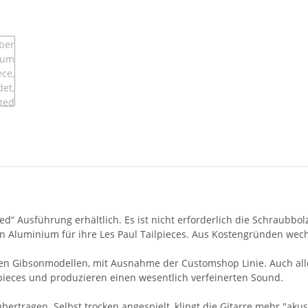
aged“ Ausführung erhältlich. Es ist nicht erforderlich die Schraub
 Aluminium für ihre Les Paul Tailpieces. Aus Kostengründen wech
len Gibsonmodellen, mit Ausnahme der Customshop Linie. Auch alle
lpieces und produzieren einen wesentlich verfeinerten Sound.
ertragen. Selbst trocken angespielt, klingt die Gitarre mehr "akus