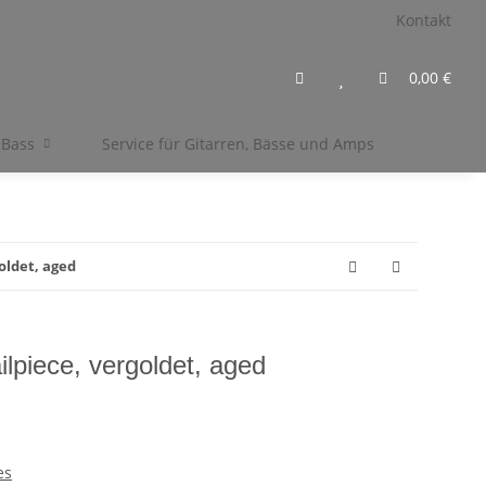
Kontakt
0,00 €
 Bass
Service für Gitarren, Bässe und Amps
oldet, aged
lpiece, vergoldet, aged
es