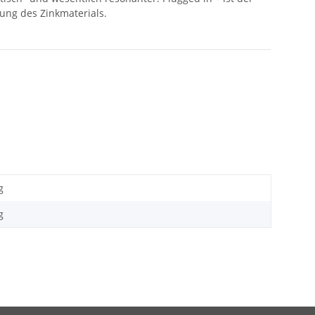
ng des Zinkmaterials.
g
g