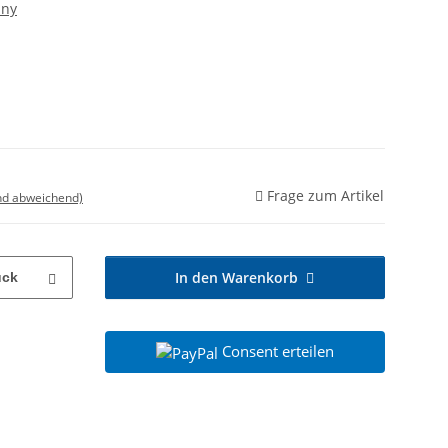
any
Frage zum Artikel
nd abweichend)
In den Warenkorb
ück
Consent erteilen