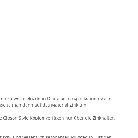
bolzen zu wechseln, denn Deine bisherigen können weiter
selte man dann auf das Material Zink um.
 Gibson Style Kopien verfügen nur über die Zinkhalter.
tisch" und wesentlich resonanter. Plugged in – ist der