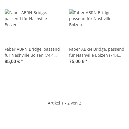
Faber ABRN Bridge, passend
Faber ABRN Bridge, passend
für Nashville Bolzen (74,4
für Nashville Bolzen (74,4
mm), vernickelt, aged,
mm), vernickelt, glänzend,
85,00 €
*
75,00 €
*
Hybrid Saitenreiter
Hybrid Saitenreiter
Artikel 1 - 2 von 2