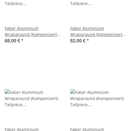
Faber Aluminium
Faber Aluminium
Wraparound (Kompensiert)
Wraparound (Kompensiert)
Tailpiece, vernickelt, aged
Tailpiece, vernickelt, aged,
68,00 €
*
82,00 €
*
lefthand
Faber Aluminium
Faber Aluminium