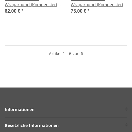
Wraparound (Kompensiert)
Wraparound (Kompensiert)
Tailpiece, vernickelt,
Tailpiece, vernickelt,
62,00 €
*
75,00 €
*
glänzend
glänzend, lefthand
Artikel 1 - 6 von 6
Informationen
Gesetzliche Informationen