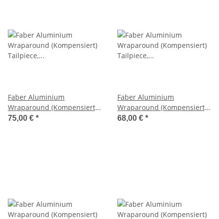
Faber Aluminium
Faber Aluminium
Wraparound (Kompensiert)
Wraparound (Kompensiert)
Tailpiece, vergoldet, aged
Tailpiece, vergoldet,
75,00 €
*
68,00 €
*
glänzend